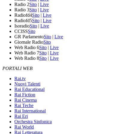
Radio 2
Sito
|
Live
Radio 3
Sito
|
Live
Radiofd4
Sito
|
Live
Radiofd5
Sito
|
Live
Isoradio
Sito
|
Live
CCISS
Sito
GR Parlamento
Sito
|
Live
Giornale Radio
Sito
Web Radio 6
Sito
|
Live
Web Radio 7
Sito
|
Live
Web Radio 8
Sito
|
Live
PORTALI WEB
Rai.tv
Nuovi Talenti
Rai Educational
Rai Fiction
Rai Cinema
Rai Teche
Rai International
Rai Eri
Orchestra Sinfonica
Rai World
Rai Letteratura