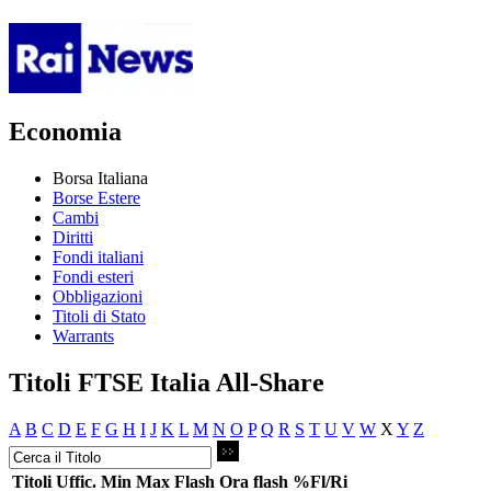
Economia
Borsa Italiana
Borse Estere
Cambi
Diritti
Fondi italiani
Fondi esteri
Obbligazioni
Titoli di Stato
Warrants
Titoli FTSE Italia All-Share
A
B
C
D
E
F
G
H
I
J
K
L
M
N
O
P
Q
R
S
T
U
V
W
X
Y
Z
Titoli
Uffic.
Min
Max
Flash
Ora flash
%Fl/Ri