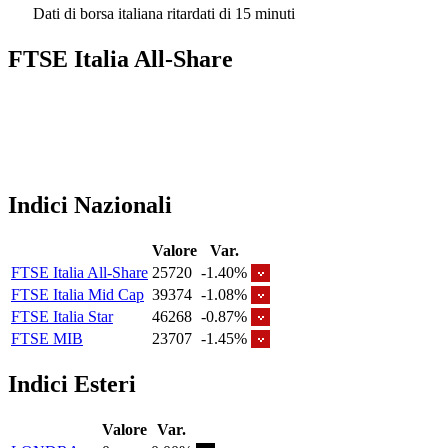
Dati di borsa italiana ritardati di 15 minuti
FTSE Italia All-Share
Indici Nazionali
Valore
Var.
FTSE Italia All-Share
25720
-1.40%
FTSE Italia Mid Cap
39374
-1.08%
FTSE Italia Star
46268
-0.87%
FTSE MIB
23707
-1.45%
Indici Esteri
Valore
Var.