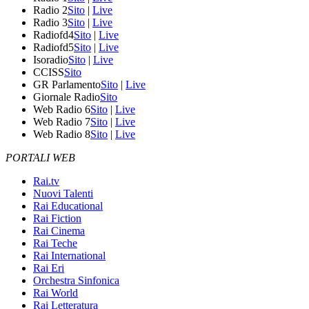
Radio 2
Sito
|
Live
Radio 3
Sito
|
Live
Radiofd4
Sito
|
Live
Radiofd5
Sito
|
Live
Isoradio
Sito
|
Live
CCISS
Sito
GR Parlamento
Sito
|
Live
Giornale Radio
Sito
Web Radio 6
Sito
|
Live
Web Radio 7
Sito
|
Live
Web Radio 8
Sito
|
Live
PORTALI WEB
Rai.tv
Nuovi Talenti
Rai Educational
Rai Fiction
Rai Cinema
Rai Teche
Rai International
Rai Eri
Orchestra Sinfonica
Rai World
Rai Letteratura