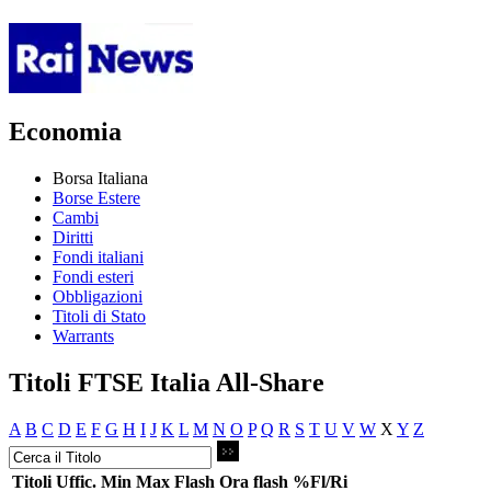
Economia
Borsa Italiana
Borse Estere
Cambi
Diritti
Fondi italiani
Fondi esteri
Obbligazioni
Titoli di Stato
Warrants
Titoli FTSE Italia All-Share
A
B
C
D
E
F
G
H
I
J
K
L
M
N
O
P
Q
R
S
T
U
V
W
X
Y
Z
Titoli
Uffic.
Min
Max
Flash
Ora flash
%Fl/Ri