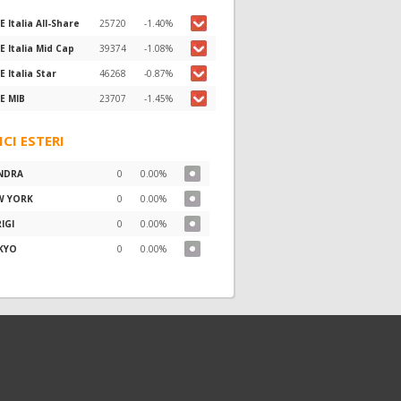
E Italia All-Share
25720
-1.40%
E Italia Mid Cap
39374
-1.08%
E Italia Star
46268
-0.87%
E MIB
23707
-1.45%
ICI ESTERI
NDRA
0
0.00%
W YORK
0
0.00%
IGI
0
0.00%
KYO
0
0.00%