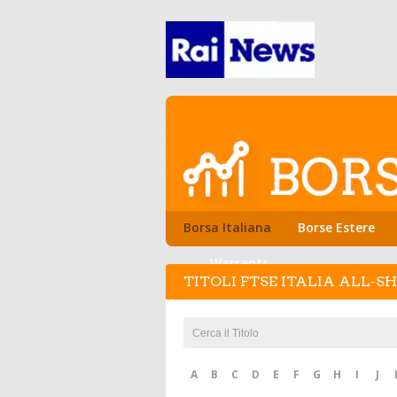
Borsa Italiana
Borse Estere
Warrants
TITOLI FTSE ITALIA ALL-S
A
B
C
D
E
F
G
H
I
J