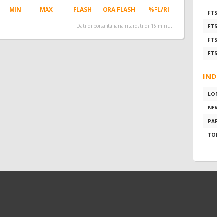
MIN
MAX
FLASH
ORA FLASH
%FL/RI
FTS
Dati di borsa italiana ritardati di 15 minuti
FTS
FTS
FTS
IND
LO
NE
PAR
TO