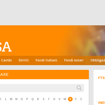
Cambi
Diritti
Fondi italiani
Fondi esteri
Obbligaz
HARE
FTS
K
L
M
N
O
P
Q
R
S
T
U
V
W
X
Y
Z
IND