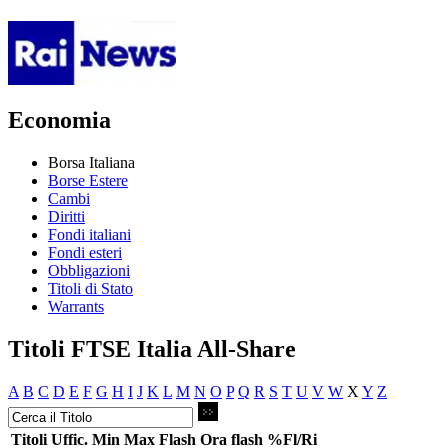
Economia
Borsa Italiana
Borse Estere
Cambi
Diritti
Fondi italiani
Fondi esteri
Obbligazioni
Titoli di Stato
Warrants
Titoli FTSE Italia All-Share
A
B
C
D
E
F
G
H
I
J
K
L
M
N
O
P
Q
R
S
T
U
V
W
X
Y
Z
Titoli
Uffic.
Min
Max
Flash
Ora flash
%Fl/Ri