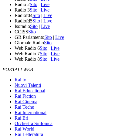
Radio 2
Sito
|
Live
Radio 3
Sito
|
Live
Radiofd4
Sito
|
Live
Radiofd5
Sito
|
Live
Isoradio
Sito
|
Live
CCISS
Sito
GR Parlamento
Sito
|
Live
Giornale Radio
Sito
Web Radio 6
Sito
|
Live
Web Radio 7
Sito
|
Live
Web Radio 8
Sito
|
Live
PORTALI WEB
Rai.tv
Nuovi Talenti
Rai Educational
Rai Fiction
Rai Cinema
Rai Teche
Rai International
Rai Eri
Orchestra Sinfonica
Rai World
Rai Letteratura