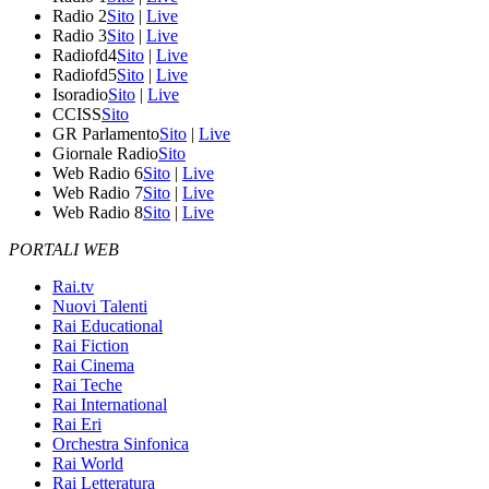
Radio 2
Sito
|
Live
Radio 3
Sito
|
Live
Radiofd4
Sito
|
Live
Radiofd5
Sito
|
Live
Isoradio
Sito
|
Live
CCISS
Sito
GR Parlamento
Sito
|
Live
Giornale Radio
Sito
Web Radio 6
Sito
|
Live
Web Radio 7
Sito
|
Live
Web Radio 8
Sito
|
Live
PORTALI WEB
Rai.tv
Nuovi Talenti
Rai Educational
Rai Fiction
Rai Cinema
Rai Teche
Rai International
Rai Eri
Orchestra Sinfonica
Rai World
Rai Letteratura