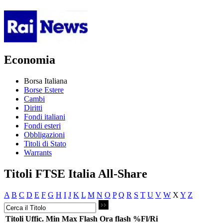
Economia
Borsa Italiana
Borse Estere
Cambi
Diritti
Fondi italiani
Fondi esteri
Obbligazioni
Titoli di Stato
Warrants
Titoli FTSE Italia All-Share
A
B
C
D
E
F
G
H
I
J
K
L
M
N
O
P
Q
R
S
T
U
V
W
X
Y
Z
Titoli
Uffic.
Min
Max
Flash
Ora flash
%Fl/Ri