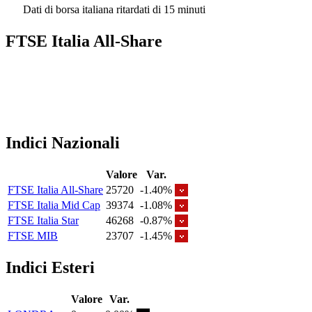
Dati di borsa italiana ritardati di 15 minuti
FTSE Italia All-Share
Indici Nazionali
Valore
Var.
FTSE Italia All-Share
25720
-1.40%
FTSE Italia Mid Cap
39374
-1.08%
FTSE Italia Star
46268
-0.87%
FTSE MIB
23707
-1.45%
Indici Esteri
Valore
Var.