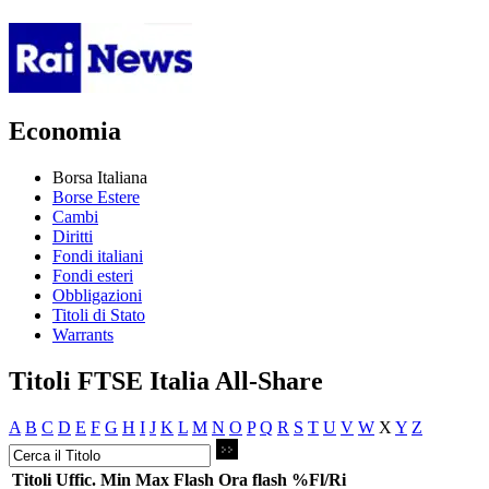
Economia
Borsa Italiana
Borse Estere
Cambi
Diritti
Fondi italiani
Fondi esteri
Obbligazioni
Titoli di Stato
Warrants
Titoli FTSE Italia All-Share
A
B
C
D
E
F
G
H
I
J
K
L
M
N
O
P
Q
R
S
T
U
V
W
X
Y
Z
Titoli
Uffic.
Min
Max
Flash
Ora flash
%Fl/Ri