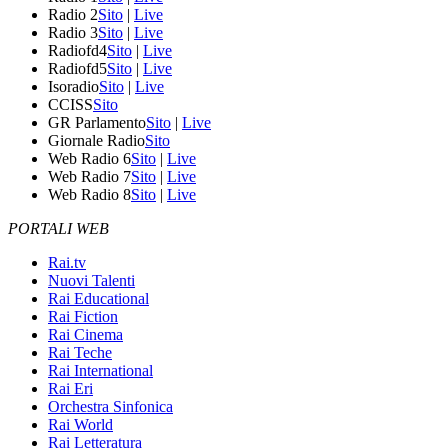
Radio 2
Sito
|
Live
Radio 3
Sito
|
Live
Radiofd4
Sito
|
Live
Radiofd5
Sito
|
Live
Isoradio
Sito
|
Live
CCISS
Sito
GR Parlamento
Sito
|
Live
Giornale Radio
Sito
Web Radio 6
Sito
|
Live
Web Radio 7
Sito
|
Live
Web Radio 8
Sito
|
Live
PORTALI WEB
Rai.tv
Nuovi Talenti
Rai Educational
Rai Fiction
Rai Cinema
Rai Teche
Rai International
Rai Eri
Orchestra Sinfonica
Rai World
Rai Letteratura