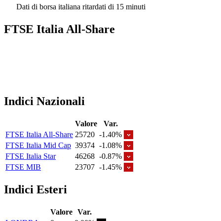
Dati di borsa italiana ritardati di 15 minuti
FTSE Italia All-Share
Indici Nazionali
Valore
Var.
FTSE Italia All-Share
25720
-1.40%
FTSE Italia Mid Cap
39374
-1.08%
FTSE Italia Star
46268
-0.87%
FTSE MIB
23707
-1.45%
Indici Esteri
Valore
Var.