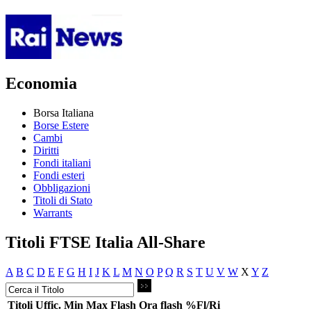
Economia
Borsa Italiana
Borse Estere
Cambi
Diritti
Fondi italiani
Fondi esteri
Obbligazioni
Titoli di Stato
Warrants
Titoli FTSE Italia All-Share
A
B
C
D
E
F
G
H
I
J
K
L
M
N
O
P
Q
R
S
T
U
V
W
X
Y
Z
Titoli
Uffic.
Min
Max
Flash
Ora flash
%Fl/Ri