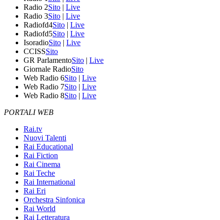
Radio 2
Sito
|
Live
Radio 3
Sito
|
Live
Radiofd4
Sito
|
Live
Radiofd5
Sito
|
Live
Isoradio
Sito
|
Live
CCISS
Sito
GR Parlamento
Sito
|
Live
Giornale Radio
Sito
Web Radio 6
Sito
|
Live
Web Radio 7
Sito
|
Live
Web Radio 8
Sito
|
Live
PORTALI WEB
Rai.tv
Nuovi Talenti
Rai Educational
Rai Fiction
Rai Cinema
Rai Teche
Rai International
Rai Eri
Orchestra Sinfonica
Rai World
Rai Letteratura