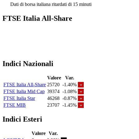
Dati di borsa italiana ritardati di 15 minuti
FTSE Italia All-Share
Indici Nazionali
Valore
Var.
FTSE Italia All-Share
25720
-1.40%
FTSE Italia Mid Cap
39374
-1.08%
FTSE Italia Star
46268
-0.87%
FTSE MIB
23707
-1.45%
Indici Esteri
Valore
Var.