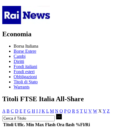
Economia
Borsa Italiana
Borse Estere
Cambi
Diritti
Fondi italiani
Fondi esteri
Obbligazioni
Titoli di Stato
Warrants
Titoli FTSE Italia All-Share
A
B
C
D
E
F
G
H
I
J
K
L
M
N
O
P
Q
R
S
T
U
V
W
X
Y
Z
Titoli
Uffic.
Min
Max
Flash
Ora flash
%Fl/Ri