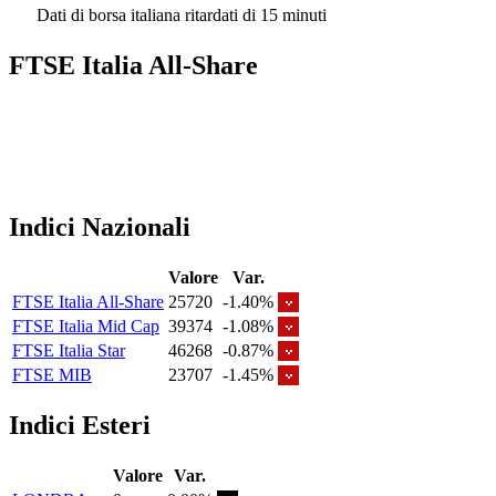
Dati di borsa italiana ritardati di 15 minuti
FTSE Italia All-Share
Indici Nazionali
Valore
Var.
FTSE Italia All-Share
25720
-1.40%
FTSE Italia Mid Cap
39374
-1.08%
FTSE Italia Star
46268
-0.87%
FTSE MIB
23707
-1.45%
Indici Esteri
Valore
Var.