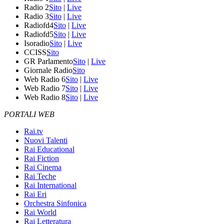
Radio 2
Sito
|
Live
Radio 3
Sito
|
Live
Radiofd4
Sito
|
Live
Radiofd5
Sito
|
Live
Isoradio
Sito
|
Live
CCISS
Sito
GR Parlamento
Sito
|
Live
Giornale Radio
Sito
Web Radio 6
Sito
|
Live
Web Radio 7
Sito
|
Live
Web Radio 8
Sito
|
Live
PORTALI WEB
Rai.tv
Nuovi Talenti
Rai Educational
Rai Fiction
Rai Cinema
Rai Teche
Rai International
Rai Eri
Orchestra Sinfonica
Rai World
Rai Letteratura