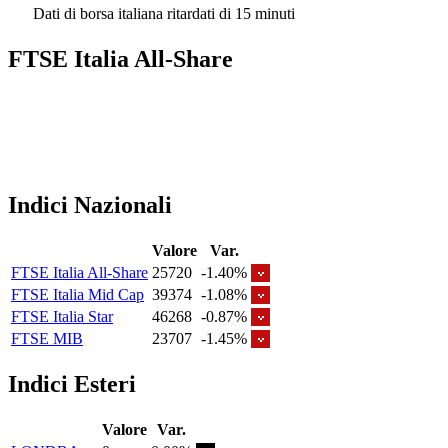
Dati di borsa italiana ritardati di 15 minuti
FTSE Italia All-Share
Indici Nazionali
Valore
Var.
FTSE Italia All-Share
25720
-1.40%
FTSE Italia Mid Cap
39374
-1.08%
FTSE Italia Star
46268
-0.87%
FTSE MIB
23707
-1.45%
Indici Esteri
Valore
Var.