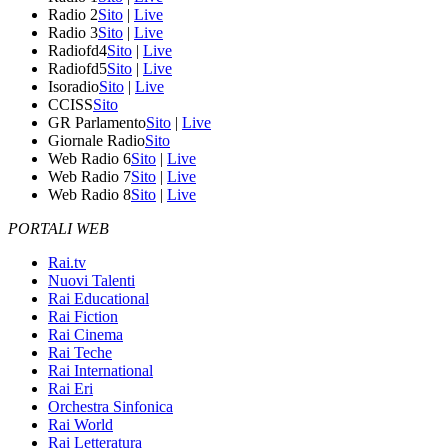
Radio 2
Sito
|
Live
Radio 3
Sito
|
Live
Radiofd4
Sito
|
Live
Radiofd5
Sito
|
Live
Isoradio
Sito
|
Live
CCISS
Sito
GR Parlamento
Sito
|
Live
Giornale Radio
Sito
Web Radio 6
Sito
|
Live
Web Radio 7
Sito
|
Live
Web Radio 8
Sito
|
Live
PORTALI WEB
Rai.tv
Nuovi Talenti
Rai Educational
Rai Fiction
Rai Cinema
Rai Teche
Rai International
Rai Eri
Orchestra Sinfonica
Rai World
Rai Letteratura