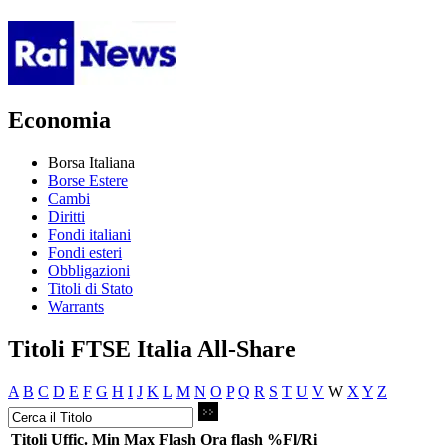
Economia
Borsa Italiana
Borse Estere
Cambi
Diritti
Fondi italiani
Fondi esteri
Obbligazioni
Titoli di Stato
Warrants
Titoli FTSE Italia All-Share
A
B
C
D
E
F
G
H
I
J
K
L
M
N
O
P
Q
R
S
T
U
V
W
X
Y
Z
Titoli
Uffic.
Min
Max
Flash
Ora flash
%Fl/Ri