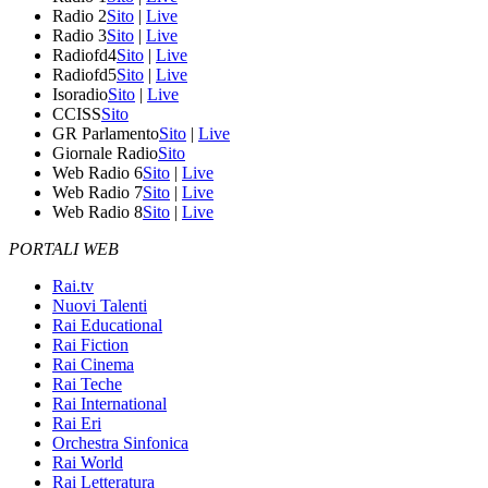
Radio 2
Sito
|
Live
Radio 3
Sito
|
Live
Radiofd4
Sito
|
Live
Radiofd5
Sito
|
Live
Isoradio
Sito
|
Live
CCISS
Sito
GR Parlamento
Sito
|
Live
Giornale Radio
Sito
Web Radio 6
Sito
|
Live
Web Radio 7
Sito
|
Live
Web Radio 8
Sito
|
Live
PORTALI WEB
Rai.tv
Nuovi Talenti
Rai Educational
Rai Fiction
Rai Cinema
Rai Teche
Rai International
Rai Eri
Orchestra Sinfonica
Rai World
Rai Letteratura