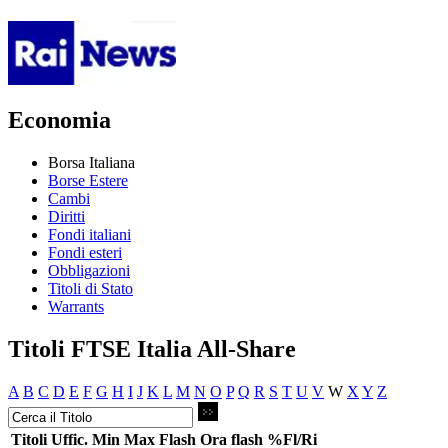
Economia
Borsa Italiana
Borse Estere
Cambi
Diritti
Fondi italiani
Fondi esteri
Obbligazioni
Titoli di Stato
Warrants
Titoli FTSE Italia All-Share
A
B
C
D
E
F
G
H
I
J
K
L
M
N
O
P
Q
R
S
T
U
V
W
X
Y
Z
Titoli
Uffic.
Min
Max
Flash
Ora flash
%Fl/Ri