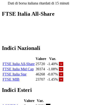
Dati di borsa italiana ritardati di 15 minuti
FTSE Italia All-Share
Indici Nazionali
Valore
Var.
FTSE Italia All-Share
25720
-1.40%
FTSE Italia Mid Cap
39374
-1.08%
FTSE Italia Star
46268
-0.87%
FTSE MIB
23707
-1.45%
Indici Esteri
Valore
Var.