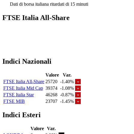
Dati di borsa italiana ritardati di 15 minuti
FTSE Italia All-Share
Indici Nazionali
Valore
Var.
FTSE Italia All-Share
25720
-1.40%
FTSE Italia Mid Cap
39374
-1.08%
FTSE Italia Star
46268
-0.87%
FTSE MIB
23707
-1.45%
Indici Esteri
Valore
Var.