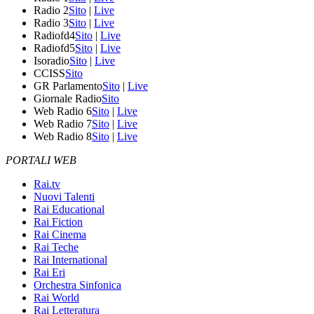
Radio 2
Sito
|
Live
Radio 3
Sito
|
Live
Radiofd4
Sito
|
Live
Radiofd5
Sito
|
Live
Isoradio
Sito
|
Live
CCISS
Sito
GR Parlamento
Sito
|
Live
Giornale Radio
Sito
Web Radio 6
Sito
|
Live
Web Radio 7
Sito
|
Live
Web Radio 8
Sito
|
Live
PORTALI WEB
Rai.tv
Nuovi Talenti
Rai Educational
Rai Fiction
Rai Cinema
Rai Teche
Rai International
Rai Eri
Orchestra Sinfonica
Rai World
Rai Letteratura