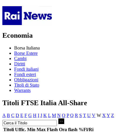
Economia
Borsa Italiana
Borse Estere
Cambi
Diritti
Fondi italiani
Fondi esteri
Obbligazioni
Titoli di Stato
Warrants
Titoli FTSE Italia All-Share
A
B
C
D
E
F
G
H
I
J
K
L
M
N
O
P
Q
R
S
T
U
V
W
X
Y
Z
Titoli
Uffic.
Min
Max
Flash
Ora flash
%Fl/Ri