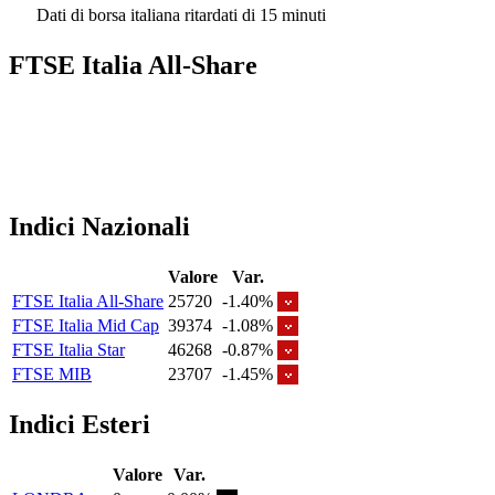
Dati di borsa italiana ritardati di 15 minuti
FTSE Italia All-Share
Indici Nazionali
Valore
Var.
FTSE Italia All-Share
25720
-1.40%
FTSE Italia Mid Cap
39374
-1.08%
FTSE Italia Star
46268
-0.87%
FTSE MIB
23707
-1.45%
Indici Esteri
Valore
Var.