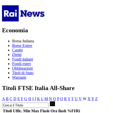
Economia
Borsa Italiana
Borse Estere
Cambi
Diritti
Fondi italiani
Fondi esteri
Obbligazioni
Titoli di Stato
Warrants
Titoli FTSE Italia All-Share
A
B
C
D
E
F
G
H
I
J
K
L
M
N
O
P
Q
R
S
T
U
V
W
X
Y
Z
Titoli
Uffic.
Min
Max
Flash
Ora flash
%Fl/Ri