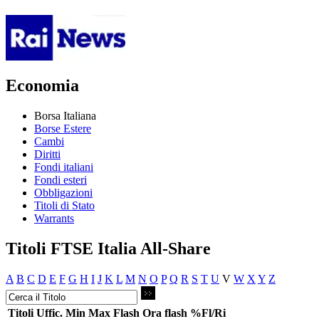
Economia
Borsa Italiana
Borse Estere
Cambi
Diritti
Fondi italiani
Fondi esteri
Obbligazioni
Titoli di Stato
Warrants
Titoli FTSE Italia All-Share
A
B
C
D
E
F
G
H
I
J
K
L
M
N
O
P
Q
R
S
T
U
V
W
X
Y
Z
Titoli
Uffic.
Min
Max
Flash
Ora flash
%Fl/Ri