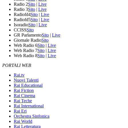
Radio 2
Sito
|
Live
Radio 3
Sito
|
Live
Radiofd4
Sito
|
Live
Radiofd5
Sito
|
Live
Isoradio
Sito
|
Live
CCISS
Sito
GR Parlamento
Sito
|
Live
Giornale Radio
Sito
Web Radio 6
Sito
|
Live
Web Radio 7
Sito
|
Live
Web Radio 8
Sito
|
Live
PORTALI WEB
Rai.tv
Nuovi Talenti
Rai Educational
Rai Fiction
Rai Cinema
Rai Teche
Rai International
Rai Eri
Orchestra Sinfonica
Rai World
Rai Letteratura