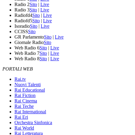
Radio 2
Sito
|
Live
Radio 3
Sito
|
Live
Radiofd4
Sito
|
Live
Radiofd5
Sito
|
Live
Isoradio
Sito
|
Live
CCISS
Sito
GR Parlamento
Sito
|
Live
Giornale Radio
Sito
Web Radio 6
Sito
|
Live
Web Radio 7
Sito
|
Live
Web Radio 8
Sito
|
Live
PORTALI WEB
Rai.tv
Nuovi Talenti
Rai Educational
Rai Fiction
Rai Cinema
Rai Teche
Rai International
Rai Eri
Orchestra Sinfonica
Rai World
Rai Letteratura