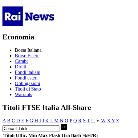
Economia
Borsa Italiana
Borse Estere
Cambi
Diritti
Fondi italiani
Fondi esteri
Obbligazioni
Titoli di Stato
Warrants
Titoli FTSE Italia All-Share
A
B
C
D
E
F
G
H
I
J
K
L
M
N
O
P
Q
R
S
T
U
V
W
X
Y
Z
Titoli
Uffic.
Min
Max
Flash
Ora flash
%Fl/Ri