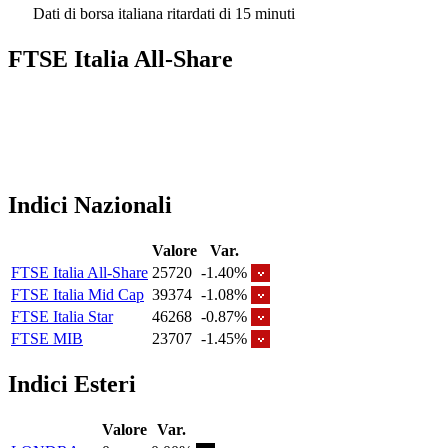
Dati di borsa italiana ritardati di 15 minuti
FTSE Italia All-Share
Indici Nazionali
Valore
Var.
FTSE Italia All-Share
25720
-1.40%
FTSE Italia Mid Cap
39374
-1.08%
FTSE Italia Star
46268
-0.87%
FTSE MIB
23707
-1.45%
Indici Esteri
Valore
Var.