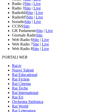
Radio 2
Sito
|
Live
Radio 3
Sito
|
Live
Radiofd4
Sito
|
Live
Radiofd5
Sito
|
Live
Isoradio
Sito
|
Live
CCISS
Sito
GR Parlamento
Sito
|
Live
Giornale Radio
Sito
Web Radio 6
Sito
|
Live
Web Radio 7
Sito
|
Live
Web Radio 8
Sito
|
Live
PORTALI WEB
Rai.tv
Nuovi Talenti
Rai Educational
Rai Fiction
Rai Cinema
Rai Teche
Rai International
Rai Eri
Orchestra Sinfonica
Rai World
Rai Letteratura