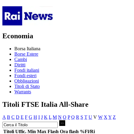
Economia
Borsa Italiana
Borse Estere
Cambi
Diritti
Fondi italiani
Fondi esteri
Obbligazioni
Titoli di Stato
Warrants
Titoli FTSE Italia All-Share
A
B
C
D
E
F
G
H
I
J
K
L
M
N
O
P
Q
R
S
T
U
V
W
X
Y
Z
Titoli
Uffic.
Min
Max
Flash
Ora flash
%Fl/Ri