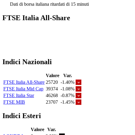
Dati di borsa italiana ritardati di 15 minuti
FTSE Italia All-Share
Indici Nazionali
Valore
Var.
FTSE Italia All-Share
25720
-1.40%
FTSE Italia Mid Cap
39374
-1.08%
FTSE Italia Star
46268
-0.87%
FTSE MIB
23707
-1.45%
Indici Esteri
Valore
Var.