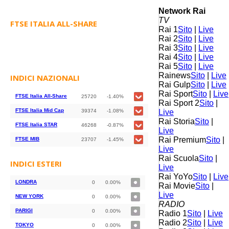
Network Rai
TV
FTSE ITALIA ALL-SHARE
Rai 1
Sito
|
Live
Rai 2
Sito
|
Live
Rai 3
Sito
|
Live
Rai 4
Sito
|
Live
Rai 5
Sito
|
Live
Rainews
Sito
|
Live
INDICI NAZIONALI
Rai Gulp
Sito
|
Live
Rai Sport
Sito
|
Live
FTSE Italia All-Share
25720
-1.40%
Rai Sport 2
Sito
|
FTSE Italia Mid Cap
39374
-1.08%
Live
Rai Storia
Sito
|
FTSE Italia STAR
46268
-0.87%
Live
Rai Premium
Sito
|
FTSE MIB
23707
-1.45%
Live
Rai Scuola
Sito
|
INDICI ESTERI
Live
Rai YoYo
Sito
|
Live
LONDRA
0
0.00%
Rai Movie
Sito
|
Live
NEW YORK
0
0.00%
RADIO
PARIGI
0
0.00%
Radio 1
Sito
|
Live
Radio 2
Sito
|
Live
TOKYO
0
0.00%