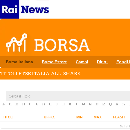
Borsa Italiana
Borse Estere
Cambi
Diritti
Fondi i
TITOLI FTSE ITALIA ALL-SHARE
A
B
C
D
E
F
G
H
I
J
K
L
M
N
O
P
Q
R
S
TITOLI
UFFIC.
MIN
MAX
FLASH
Dati di 