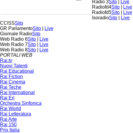
Radio 3
Sito
|
Live
Radiofd4
Sito
|
Live
Radiofd5
Sito
|
Live
Isoradio
Sito
|
Live
CCISS
Sito
GR Parlamento
Sito
|
Live
Giornale Radio
Sito
Web Radio 6
Sito
|
Live
Web Radio 7
Sito
|
Live
Web Radio 8
Sito
|
Live
PORTALI WEB
Rai.tv
Nuovi Talenti
Rai Educational
Rai Fiction
Rai Cinema
Rai Teche
Rai International
Rai Eri
Orchestra Sinfonica
Rai World
Rai Letteratura
Rai Arte
Rai 150
Prix Italia