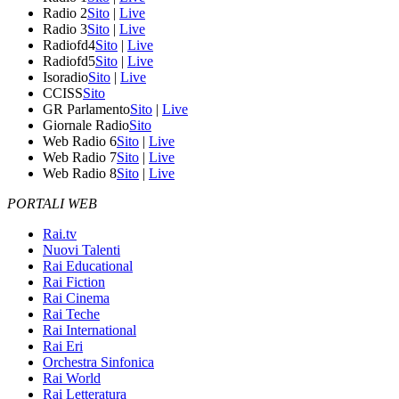
Radio 2
Sito
|
Live
Radio 3
Sito
|
Live
Radiofd4
Sito
|
Live
Radiofd5
Sito
|
Live
Isoradio
Sito
|
Live
CCISS
Sito
GR Parlamento
Sito
|
Live
Giornale Radio
Sito
Web Radio 6
Sito
|
Live
Web Radio 7
Sito
|
Live
Web Radio 8
Sito
|
Live
PORTALI WEB
Rai.tv
Nuovi Talenti
Rai Educational
Rai Fiction
Rai Cinema
Rai Teche
Rai International
Rai Eri
Orchestra Sinfonica
Rai World
Rai Letteratura