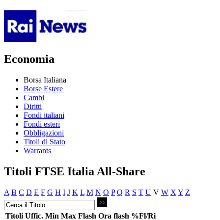
Economia
Borsa Italiana
Borse Estere
Cambi
Diritti
Fondi italiani
Fondi esteri
Obbligazioni
Titoli di Stato
Warrants
Titoli FTSE Italia All-Share
A
B
C
D
E
F
G
H
I
J
K
L
M
N
O
P
Q
R
S
T
U
V
W
X
Y
Z
Titoli
Uffic.
Min
Max
Flash
Ora flash
%Fl/Ri