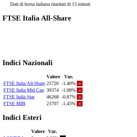
Dati di borsa italiana ritardati di 15 minuti
FTSE Italia All-Share
Indici Nazionali
Valore
Var.
FTSE Italia All-Share
25720
-1.40%
FTSE Italia Mid Cap
39374
-1.08%
FTSE Italia Star
46268
-0.87%
FTSE MIB
23707
-1.45%
Indici Esteri
Valore
Var.