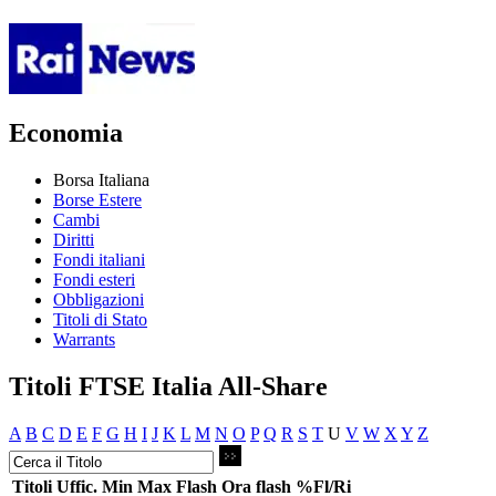
Economia
Borsa Italiana
Borse Estere
Cambi
Diritti
Fondi italiani
Fondi esteri
Obbligazioni
Titoli di Stato
Warrants
Titoli FTSE Italia All-Share
A
B
C
D
E
F
G
H
I
J
K
L
M
N
O
P
Q
R
S
T
U
V
W
X
Y
Z
Titoli
Uffic.
Min
Max
Flash
Ora flash
%Fl/Ri