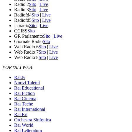
Radio 2
Sito
|
Live
Radio 3
Sito
|
Live
Radiofd4
Sito
|
Live
Radiofd5
Sito
|
Live
Isoradio
Sito
|
Live
CCISS
Sito
GR Parlamento
Sito
|
Live
Giornale Radio
Sito
Web Radio 6
Sito
|
Live
Web Radio 7
Sito
|
Live
Web Radio 8
Sito
|
Live
PORTALI WEB
Rai.tv
Nuovi Talenti
Rai Educational
Rai Fiction
Rai Cinema
Rai Teche
Rai International
Rai Eri
Orchestra Sinfonica
Rai World
Rai Letteratura