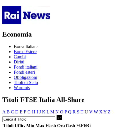
Economia
Borsa Italiana
Borse Estere
Cambi
Diritti
Fondi italiani
Fondi esteri
Obbligazioni
Titoli di Stato
Warrants
Titoli FTSE Italia All-Share
A
B
C
D
E
F
G
H
I
J
K
L
M
N
O
P
Q
R
S
T
U
V
W
X
Y
Z
Titoli
Uffic.
Min
Max
Flash
Ora flash
%Fl/Ri