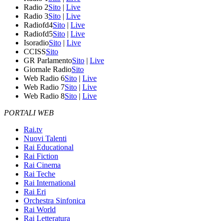
Radio 2
Sito
|
Live
Radio 3
Sito
|
Live
Radiofd4
Sito
|
Live
Radiofd5
Sito
|
Live
Isoradio
Sito
|
Live
CCISS
Sito
GR Parlamento
Sito
|
Live
Giornale Radio
Sito
Web Radio 6
Sito
|
Live
Web Radio 7
Sito
|
Live
Web Radio 8
Sito
|
Live
PORTALI WEB
Rai.tv
Nuovi Talenti
Rai Educational
Rai Fiction
Rai Cinema
Rai Teche
Rai International
Rai Eri
Orchestra Sinfonica
Rai World
Rai Letteratura