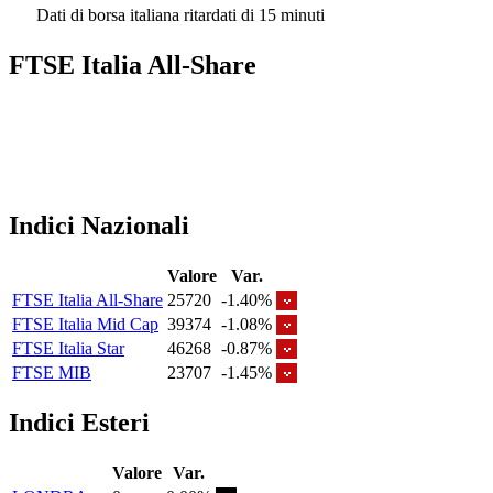
Dati di borsa italiana ritardati di 15 minuti
FTSE Italia All-Share
Indici Nazionali
Valore
Var.
FTSE Italia All-Share
25720
-1.40%
FTSE Italia Mid Cap
39374
-1.08%
FTSE Italia Star
46268
-0.87%
FTSE MIB
23707
-1.45%
Indici Esteri
Valore
Var.