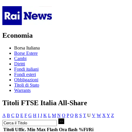
Economia
Borsa Italiana
Borse Estere
Cambi
Diritti
Fondi italiani
Fondi esteri
Obbligazioni
Titoli di Stato
Warrants
Titoli FTSE Italia All-Share
A
B
C
D
E
F
G
H
I
J
K
L
M
N
O
P
Q
R
S
T
U
V
W
X
Y
Z
Titoli
Uffic.
Min
Max
Flash
Ora flash
%Fl/Ri