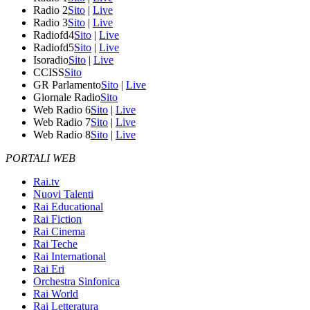
Radio 2
Sito
|
Live
Radio 3
Sito
|
Live
Radiofd4
Sito
|
Live
Radiofd5
Sito
|
Live
Isoradio
Sito
|
Live
CCISS
Sito
GR Parlamento
Sito
|
Live
Giornale Radio
Sito
Web Radio 6
Sito
|
Live
Web Radio 7
Sito
|
Live
Web Radio 8
Sito
|
Live
PORTALI WEB
Rai.tv
Nuovi Talenti
Rai Educational
Rai Fiction
Rai Cinema
Rai Teche
Rai International
Rai Eri
Orchestra Sinfonica
Rai World
Rai Letteratura