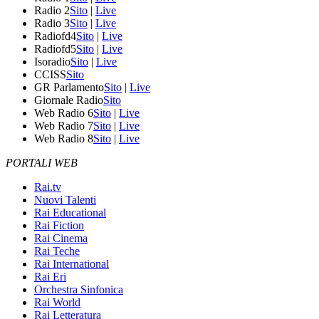
Radio 2
Sito
|
Live
Radio 3
Sito
|
Live
Radiofd4
Sito
|
Live
Radiofd5
Sito
|
Live
Isoradio
Sito
|
Live
CCISS
Sito
GR Parlamento
Sito
|
Live
Giornale Radio
Sito
Web Radio 6
Sito
|
Live
Web Radio 7
Sito
|
Live
Web Radio 8
Sito
|
Live
PORTALI WEB
Rai.tv
Nuovi Talenti
Rai Educational
Rai Fiction
Rai Cinema
Rai Teche
Rai International
Rai Eri
Orchestra Sinfonica
Rai World
Rai Letteratura