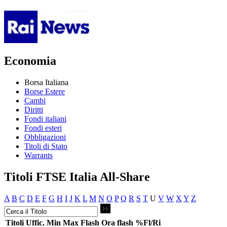
Economia
Borsa Italiana
Borse Estere
Cambi
Diritti
Fondi italiani
Fondi esteri
Obbligazioni
Titoli di Stato
Warrants
Titoli FTSE Italia All-Share
A
B
C
D
E
F
G
H
I
J
K
L
M
N
O
P
Q
R
S
T
U
V
W
X
Y
Z
Titoli
Uffic.
Min
Max
Flash
Ora flash
%Fl/Ri