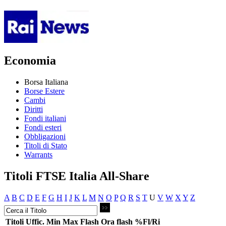
Economia
Borsa Italiana
Borse Estere
Cambi
Diritti
Fondi italiani
Fondi esteri
Obbligazioni
Titoli di Stato
Warrants
Titoli FTSE Italia All-Share
A
B
C
D
E
F
G
H
I
J
K
L
M
N
O
P
Q
R
S
T
U
V
W
X
Y
Z
Titoli
Uffic.
Min
Max
Flash
Ora flash
%Fl/Ri