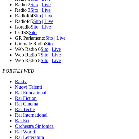
Radio 2
Sito
|
Live
Radio 3
Sito
|
Live
Radiofd4
Sito
|
Live
Radiofd5
Sito
|
Live
Isoradio
Sito
|
Live
CCISS
Sito
GR Parlamento
Sito
|
Live
Giornale Radio
Sito
Web Radio 6
Sito
|
Live
Web Radio 7
Sito
|
Live
Web Radio 8
Sito
|
Live
PORTALI WEB
Rai.tv
Nuovi Talenti
Rai Educational
Rai Fiction
Rai Cinema
Rai Teche
Rai International
Rai Eri
Orchestra Sinfonica
Rai World
Rai Letteratura