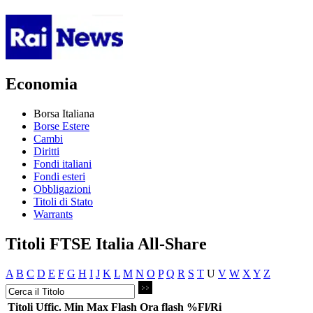
Economia
Borsa Italiana
Borse Estere
Cambi
Diritti
Fondi italiani
Fondi esteri
Obbligazioni
Titoli di Stato
Warrants
Titoli FTSE Italia All-Share
A
B
C
D
E
F
G
H
I
J
K
L
M
N
O
P
Q
R
S
T
U
V
W
X
Y
Z
Titoli
Uffic.
Min
Max
Flash
Ora flash
%Fl/Ri