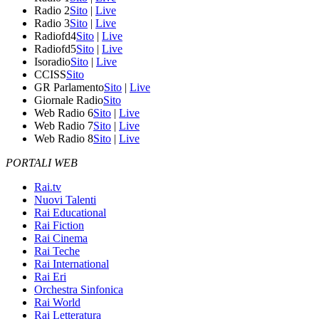
Radio 2
Sito
|
Live
Radio 3
Sito
|
Live
Radiofd4
Sito
|
Live
Radiofd5
Sito
|
Live
Isoradio
Sito
|
Live
CCISS
Sito
GR Parlamento
Sito
|
Live
Giornale Radio
Sito
Web Radio 6
Sito
|
Live
Web Radio 7
Sito
|
Live
Web Radio 8
Sito
|
Live
PORTALI WEB
Rai.tv
Nuovi Talenti
Rai Educational
Rai Fiction
Rai Cinema
Rai Teche
Rai International
Rai Eri
Orchestra Sinfonica
Rai World
Rai Letteratura