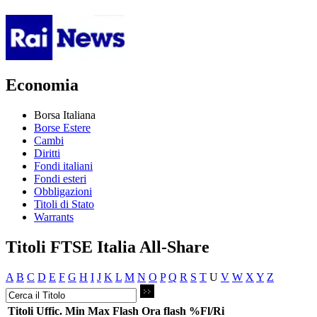
Economia
Borsa Italiana
Borse Estere
Cambi
Diritti
Fondi italiani
Fondi esteri
Obbligazioni
Titoli di Stato
Warrants
Titoli FTSE Italia All-Share
A
B
C
D
E
F
G
H
I
J
K
L
M
N
O
P
Q
R
S
T
U
V
W
X
Y
Z
Titoli
Uffic.
Min
Max
Flash
Ora flash
%Fl/Ri