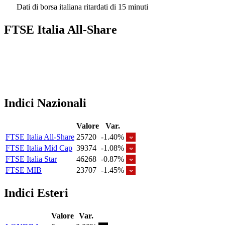
Dati di borsa italiana ritardati di 15 minuti
FTSE Italia All-Share
Indici Nazionali
Valore
Var.
FTSE Italia All-Share
25720
-1.40%
FTSE Italia Mid Cap
39374
-1.08%
FTSE Italia Star
46268
-0.87%
FTSE MIB
23707
-1.45%
Indici Esteri
Valore
Var.