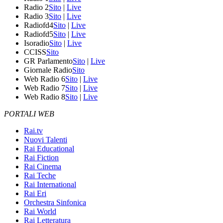
Radio 2
Sito
|
Live
Radio 3
Sito
|
Live
Radiofd4
Sito
|
Live
Radiofd5
Sito
|
Live
Isoradio
Sito
|
Live
CCISS
Sito
GR Parlamento
Sito
|
Live
Giornale Radio
Sito
Web Radio 6
Sito
|
Live
Web Radio 7
Sito
|
Live
Web Radio 8
Sito
|
Live
PORTALI WEB
Rai.tv
Nuovi Talenti
Rai Educational
Rai Fiction
Rai Cinema
Rai Teche
Rai International
Rai Eri
Orchestra Sinfonica
Rai World
Rai Letteratura