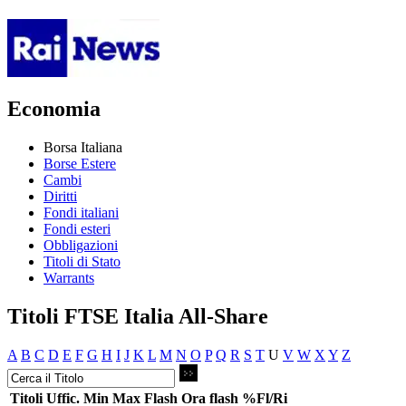
Economia
Borsa Italiana
Borse Estere
Cambi
Diritti
Fondi italiani
Fondi esteri
Obbligazioni
Titoli di Stato
Warrants
Titoli FTSE Italia All-Share
A
B
C
D
E
F
G
H
I
J
K
L
M
N
O
P
Q
R
S
T
U
V
W
X
Y
Z
Titoli
Uffic.
Min
Max
Flash
Ora flash
%Fl/Ri