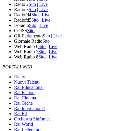
Radio 2
Sito
|
Live
Radio 3
Sito
|
Live
Radiofd4
Sito
|
Live
Radiofd5
Sito
|
Live
Isoradio
Sito
|
Live
CCISS
Sito
GR Parlamento
Sito
|
Live
Giornale Radio
Sito
Web Radio 6
Sito
|
Live
Web Radio 7
Sito
|
Live
Web Radio 8
Sito
|
Live
PORTALI WEB
Rai.tv
Nuovi Talenti
Rai Educational
Rai Fiction
Rai Cinema
Rai Teche
Rai International
Rai Eri
Orchestra Sinfonica
Rai World
Rai Letteratura