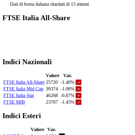
Dati di borsa italiana ritardati di 15 minuti
FTSE Italia All-Share
Indici Nazionali
Valore
Var.
FTSE Italia All-Share
25720
-1.40%
FTSE Italia Mid Cap
39374
-1.08%
FTSE Italia Star
46268
-0.87%
FTSE MIB
23707
-1.45%
Indici Esteri
Valore
Var.