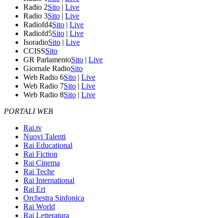
Radio 2
Sito
|
Live
Radio 3
Sito
|
Live
Radiofd4
Sito
|
Live
Radiofd5
Sito
|
Live
Isoradio
Sito
|
Live
CCISS
Sito
GR Parlamento
Sito
|
Live
Giornale Radio
Sito
Web Radio 6
Sito
|
Live
Web Radio 7
Sito
|
Live
Web Radio 8
Sito
|
Live
PORTALI WEB
Rai.tv
Nuovi Talenti
Rai Educational
Rai Fiction
Rai Cinema
Rai Teche
Rai International
Rai Eri
Orchestra Sinfonica
Rai World
Rai Letteratura