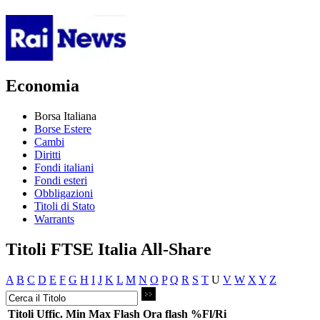
Economia
Borsa Italiana
Borse Estere
Cambi
Diritti
Fondi italiani
Fondi esteri
Obbligazioni
Titoli di Stato
Warrants
Titoli FTSE Italia All-Share
A
B
C
D
E
F
G
H
I
J
K
L
M
N
O
P
Q
R
S
T
U
V
W
X
Y
Z
Titoli
Uffic.
Min
Max
Flash
Ora flash
%Fl/Ri