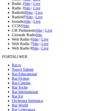
Radio 2
Sito
|
Live
Radio 3
Sito
|
Live
Radiofd4
Sito
|
Live
Radiofd5
Sito
|
Live
Isoradio
Sito
|
Live
CCISS
Sito
GR Parlamento
Sito
|
Live
Giornale Radio
Sito
Web Radio 6
Sito
|
Live
Web Radio 7
Sito
|
Live
Web Radio 8
Sito
|
Live
PORTALI WEB
Rai.tv
Nuovi Talenti
Rai Educational
Rai Fiction
Rai Cinema
Rai Teche
Rai International
Rai Eri
Orchestra Sinfonica
Rai World
Rai Letteratura