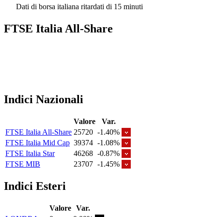
Dati di borsa italiana ritardati di 15 minuti
FTSE Italia All-Share
Indici Nazionali
Valore
Var.
FTSE Italia All-Share
25720
-1.40%
FTSE Italia Mid Cap
39374
-1.08%
FTSE Italia Star
46268
-0.87%
FTSE MIB
23707
-1.45%
Indici Esteri
Valore
Var.