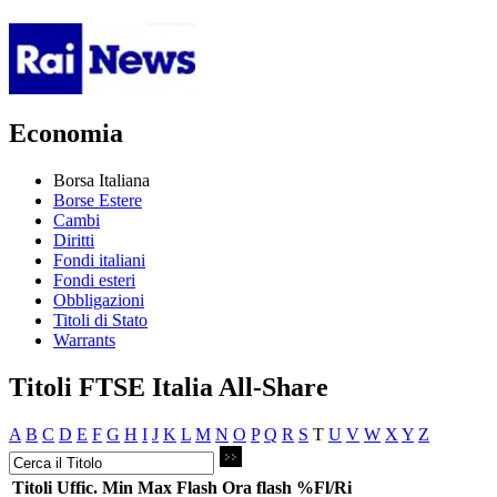
Economia
Borsa Italiana
Borse Estere
Cambi
Diritti
Fondi italiani
Fondi esteri
Obbligazioni
Titoli di Stato
Warrants
Titoli FTSE Italia All-Share
A
B
C
D
E
F
G
H
I
J
K
L
M
N
O
P
Q
R
S
T
U
V
W
X
Y
Z
Titoli
Uffic.
Min
Max
Flash
Ora flash
%Fl/Ri