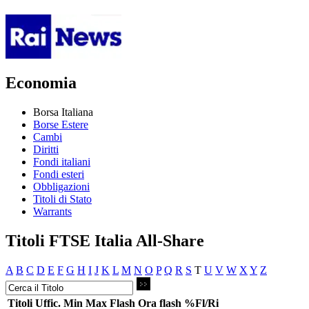
Economia
Borsa Italiana
Borse Estere
Cambi
Diritti
Fondi italiani
Fondi esteri
Obbligazioni
Titoli di Stato
Warrants
Titoli FTSE Italia All-Share
A
B
C
D
E
F
G
H
I
J
K
L
M
N
O
P
Q
R
S
T
U
V
W
X
Y
Z
Titoli
Uffic.
Min
Max
Flash
Ora flash
%Fl/Ri