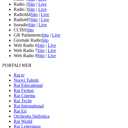
Radio 2
Sito
|
Live
Radio 3
Sito
|
Live
Radiofd4
Sito
|
Live
Radiofd5
Sito
|
Live
Isoradio
Sito
|
Live
CCISS
Sito
GR Parlamento
Sito
|
Live
Giornale Radio
Sito
Web Radio 6
Sito
|
Live
Web Radio 7
Sito
|
Live
Web Radio 8
Sito
|
Live
PORTALI WEB
Rai.tv
Nuovi Talenti
Rai Educational
Rai Fiction
Rai Cinema
Rai Teche
Rai International
Rai Eri
Orchestra Sinfonica
Rai World
Rai Letteratura