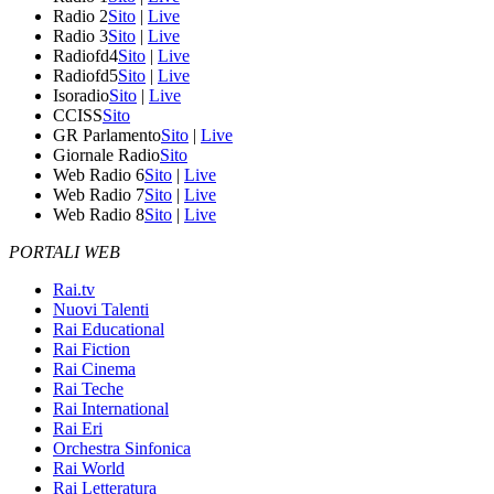
Radio 2
Sito
|
Live
Radio 3
Sito
|
Live
Radiofd4
Sito
|
Live
Radiofd5
Sito
|
Live
Isoradio
Sito
|
Live
CCISS
Sito
GR Parlamento
Sito
|
Live
Giornale Radio
Sito
Web Radio 6
Sito
|
Live
Web Radio 7
Sito
|
Live
Web Radio 8
Sito
|
Live
PORTALI WEB
Rai.tv
Nuovi Talenti
Rai Educational
Rai Fiction
Rai Cinema
Rai Teche
Rai International
Rai Eri
Orchestra Sinfonica
Rai World
Rai Letteratura