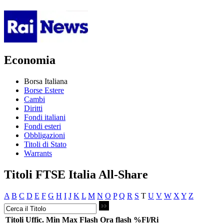
Economia
Borsa Italiana
Borse Estere
Cambi
Diritti
Fondi italiani
Fondi esteri
Obbligazioni
Titoli di Stato
Warrants
Titoli FTSE Italia All-Share
A
B
C
D
E
F
G
H
I
J
K
L
M
N
O
P
Q
R
S
T
U
V
W
X
Y
Z
Titoli
Uffic.
Min
Max
Flash
Ora flash
%Fl/Ri