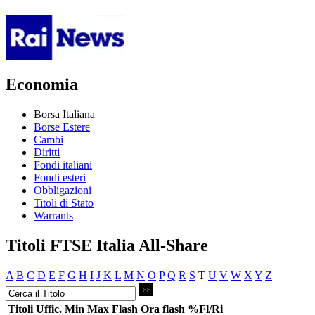
Economia
Borsa Italiana
Borse Estere
Cambi
Diritti
Fondi italiani
Fondi esteri
Obbligazioni
Titoli di Stato
Warrants
Titoli FTSE Italia All-Share
A
B
C
D
E
F
G
H
I
J
K
L
M
N
O
P
Q
R
S
T
U
V
W
X
Y
Z
Titoli
Uffic.
Min
Max
Flash
Ora flash
%Fl/Ri