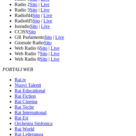
Radio 2
Sito
|
Live
Radio 3
Sito
|
Live
Radiofd4
Sito
|
Live
Radiofd5
Sito
|
Live
Isoradio
Sito
|
Live
CCISS
Sito
GR Parlamento
Sito
|
Live
Giornale Radio
Sito
Web Radio 6
Sito
|
Live
Web Radio 7
Sito
|
Live
Web Radio 8
Sito
|
Live
PORTALI WEB
Rai.tv
Nuovi Talenti
Rai Educational
Rai Fiction
Rai Cinema
Rai Teche
Rai International
Rai Eri
Orchestra Sinfonica
Rai World
Rai Letteratura