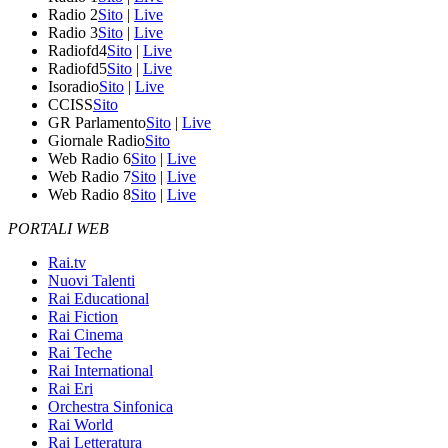
Radio 2
Sito
|
Live
Radio 3
Sito
|
Live
Radiofd4
Sito
|
Live
Radiofd5
Sito
|
Live
Isoradio
Sito
|
Live
CCISS
Sito
GR Parlamento
Sito
|
Live
Giornale Radio
Sito
Web Radio 6
Sito
|
Live
Web Radio 7
Sito
|
Live
Web Radio 8
Sito
|
Live
PORTALI WEB
Rai.tv
Nuovi Talenti
Rai Educational
Rai Fiction
Rai Cinema
Rai Teche
Rai International
Rai Eri
Orchestra Sinfonica
Rai World
Rai Letteratura