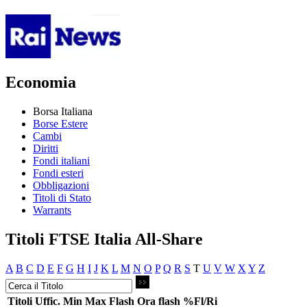
Economia
Borsa Italiana
Borse Estere
Cambi
Diritti
Fondi italiani
Fondi esteri
Obbligazioni
Titoli di Stato
Warrants
Titoli FTSE Italia All-Share
A
B
C
D
E
F
G
H
I
J
K
L
M
N
O
P
Q
R
S
T
U
V
W
X
Y
Z
Titoli
Uffic.
Min
Max
Flash
Ora flash
%Fl/Ri