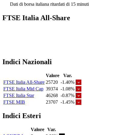
Dati di borsa italiana ritardati di 15 minuti
FTSE Italia All-Share
Indici Nazionali
Valore
Var.
FTSE Italia All-Share
25720
-1.40%
FTSE Italia Mid Cap
39374
-1.08%
FTSE Italia Star
46268
-0.87%
FTSE MIB
23707
-1.45%
Indici Esteri
Valore
Var.