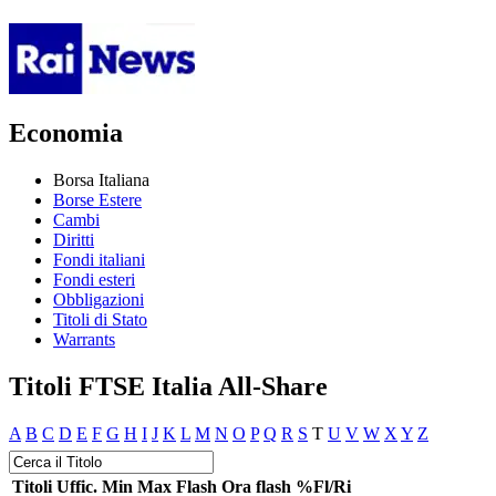
Economia
Borsa Italiana
Borse Estere
Cambi
Diritti
Fondi italiani
Fondi esteri
Obbligazioni
Titoli di Stato
Warrants
Titoli FTSE Italia All-Share
A
B
C
D
E
F
G
H
I
J
K
L
M
N
O
P
Q
R
S
T
U
V
W
X
Y
Z
Titoli
Uffic.
Min
Max
Flash
Ora flash
%Fl/Ri