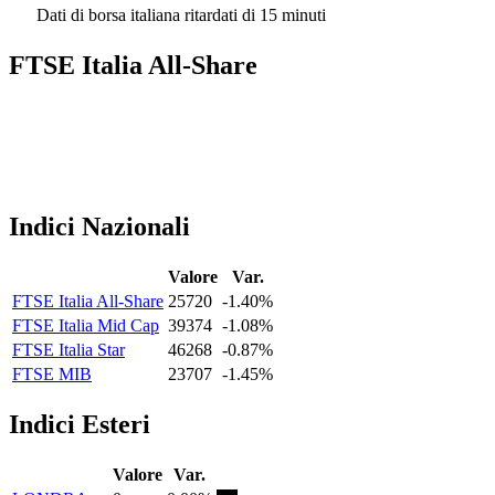
Dati di borsa italiana ritardati di 15 minuti
FTSE Italia All-Share
Indici Nazionali
Valore
Var.
FTSE Italia All-Share
25720
-1.40%
FTSE Italia Mid Cap
39374
-1.08%
FTSE Italia Star
46268
-0.87%
FTSE MIB
23707
-1.45%
Indici Esteri
Valore
Var.