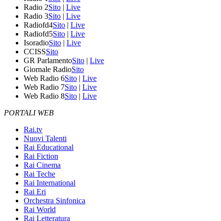
Radio 2
Sito
|
Live
Radio 3
Sito
|
Live
Radiofd4
Sito
|
Live
Radiofd5
Sito
|
Live
Isoradio
Sito
|
Live
CCISS
Sito
GR Parlamento
Sito
|
Live
Giornale Radio
Sito
Web Radio 6
Sito
|
Live
Web Radio 7
Sito
|
Live
Web Radio 8
Sito
|
Live
PORTALI WEB
Rai.tv
Nuovi Talenti
Rai Educational
Rai Fiction
Rai Cinema
Rai Teche
Rai International
Rai Eri
Orchestra Sinfonica
Rai World
Rai Letteratura