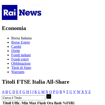
Economia
Borsa Italiana
Borse Estere
Cambi
Diritti
Fondi italiani
Fondi esteri
Obbligazioni
Titoli di Stato
Warrants
Titoli FTSE Italia All-Share
A
B
C
D
E
F
G
H
I
J
K
L
M
N
O
P
Q
R
S
T
U
V
W
X
Y
Z
Titoli
Uffic.
Min
Max
Flash
Ora flash
%Fl/Ri