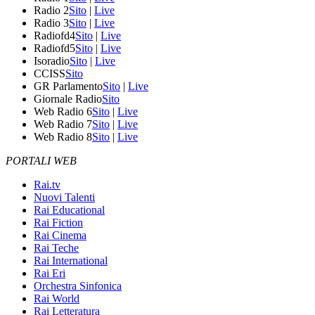
Radio 2
Sito
|
Live
Radio 3
Sito
|
Live
Radiofd4
Sito
|
Live
Radiofd5
Sito
|
Live
Isoradio
Sito
|
Live
CCISS
Sito
GR Parlamento
Sito
|
Live
Giornale Radio
Sito
Web Radio 6
Sito
|
Live
Web Radio 7
Sito
|
Live
Web Radio 8
Sito
|
Live
PORTALI WEB
Rai.tv
Nuovi Talenti
Rai Educational
Rai Fiction
Rai Cinema
Rai Teche
Rai International
Rai Eri
Orchestra Sinfonica
Rai World
Rai Letteratura