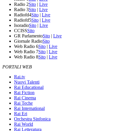
Radio 2
Sito
|
Live
Radio 3
Sito
|
Live
Radiofd4
Sito
|
Live
Radiofd5
Sito
|
Live
Isoradio
Sito
|
Live
CCISS
Sito
GR Parlamento
Sito
|
Live
Giornale Radio
Sito
Web Radio 6
Sito
|
Live
Web Radio 7
Sito
|
Live
Web Radio 8
Sito
|
Live
PORTALI WEB
Rai.tv
Nuovi Talenti
Rai Educational
Rai Fiction
Rai Cinema
Rai Teche
Rai International
Rai Eri
Orchestra Sinfonica
Rai World
Rai Letteratura