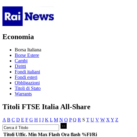
Economia
Borsa Italiana
Borse Estere
Cambi
Diritti
Fondi italiani
Fondi esteri
Obbligazioni
Titoli di Stato
Warrants
Titoli FTSE Italia All-Share
A
B
C
D
E
F
G
H
I
J
K
L
M
N
O
P
Q
R
S
T
U
V
W
X
Y
Z
Titoli
Uffic.
Min
Max
Flash
Ora flash
%Fl/Ri