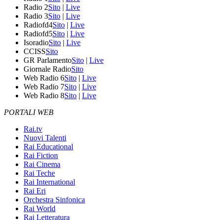
Radio 2
Sito
|
Live
Radio 3
Sito
|
Live
Radiofd4
Sito
|
Live
Radiofd5
Sito
|
Live
Isoradio
Sito
|
Live
CCISS
Sito
GR Parlamento
Sito
|
Live
Giornale Radio
Sito
Web Radio 6
Sito
|
Live
Web Radio 7
Sito
|
Live
Web Radio 8
Sito
|
Live
PORTALI WEB
Rai.tv
Nuovi Talenti
Rai Educational
Rai Fiction
Rai Cinema
Rai Teche
Rai International
Rai Eri
Orchestra Sinfonica
Rai World
Rai Letteratura