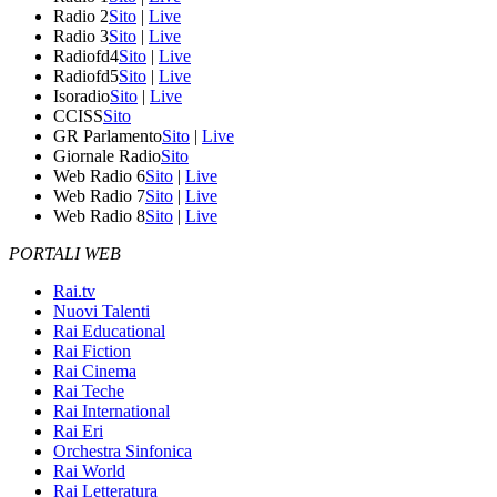
Radio 2
Sito
|
Live
Radio 3
Sito
|
Live
Radiofd4
Sito
|
Live
Radiofd5
Sito
|
Live
Isoradio
Sito
|
Live
CCISS
Sito
GR Parlamento
Sito
|
Live
Giornale Radio
Sito
Web Radio 6
Sito
|
Live
Web Radio 7
Sito
|
Live
Web Radio 8
Sito
|
Live
PORTALI WEB
Rai.tv
Nuovi Talenti
Rai Educational
Rai Fiction
Rai Cinema
Rai Teche
Rai International
Rai Eri
Orchestra Sinfonica
Rai World
Rai Letteratura