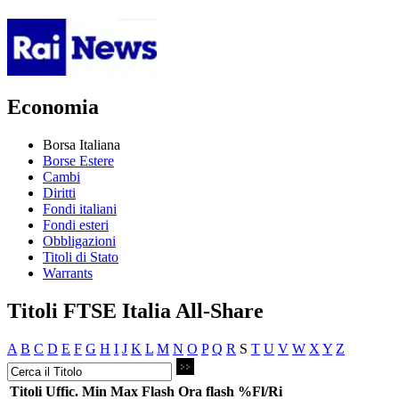
Economia
Borsa Italiana
Borse Estere
Cambi
Diritti
Fondi italiani
Fondi esteri
Obbligazioni
Titoli di Stato
Warrants
Titoli FTSE Italia All-Share
A
B
C
D
E
F
G
H
I
J
K
L
M
N
O
P
Q
R
S
T
U
V
W
X
Y
Z
Titoli
Uffic.
Min
Max
Flash
Ora flash
%Fl/Ri