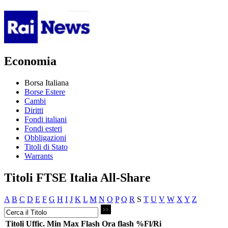
Economia
Borsa Italiana
Borse Estere
Cambi
Diritti
Fondi italiani
Fondi esteri
Obbligazioni
Titoli di Stato
Warrants
Titoli FTSE Italia All-Share
A
B
C
D
E
F
G
H
I
J
K
L
M
N
O
P
Q
R
S
T
U
V
W
X
Y
Z
Titoli
Uffic.
Min
Max
Flash
Ora flash
%Fl/Ri