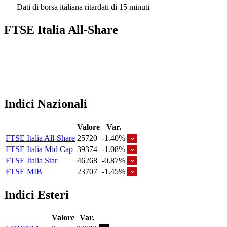
Dati di borsa italiana ritardati di 15 minuti
FTSE Italia All-Share
Indici Nazionali
Valore
Var.
FTSE Italia All-Share
25720
-1.40%
FTSE Italia Mid Cap
39374
-1.08%
FTSE Italia Star
46268
-0.87%
FTSE MIB
23707
-1.45%
Indici Esteri
Valore
Var.