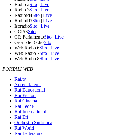
Radio 2
Sito
|
Live
Radio 3
Sito
|
Live
Radiofd4
Sito
|
Live
Radiofd5
Sito
|
Live
Isoradio
Sito
|
Live
CCISS
Sito
GR Parlamento
Sito
|
Live
Giornale Radio
Sito
Web Radio 6
Sito
|
Live
Web Radio 7
Sito
|
Live
Web Radio 8
Sito
|
Live
PORTALI WEB
Rai.tv
Nuovi Talenti
Rai Educational
Rai Fiction
Rai Cinema
Rai Teche
Rai International
Rai Eri
Orchestra Sinfonica
Rai World
Rai Letteratura