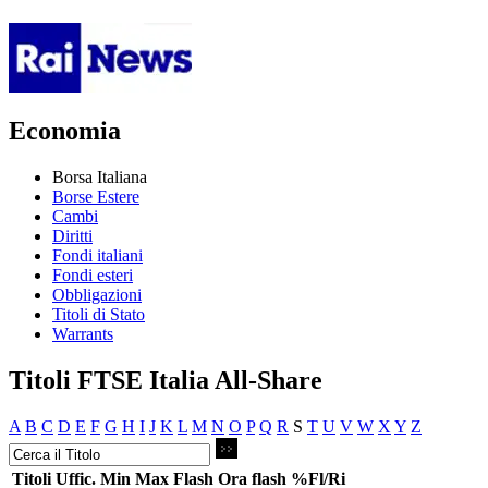
Economia
Borsa Italiana
Borse Estere
Cambi
Diritti
Fondi italiani
Fondi esteri
Obbligazioni
Titoli di Stato
Warrants
Titoli FTSE Italia All-Share
A
B
C
D
E
F
G
H
I
J
K
L
M
N
O
P
Q
R
S
T
U
V
W
X
Y
Z
Titoli
Uffic.
Min
Max
Flash
Ora flash
%Fl/Ri