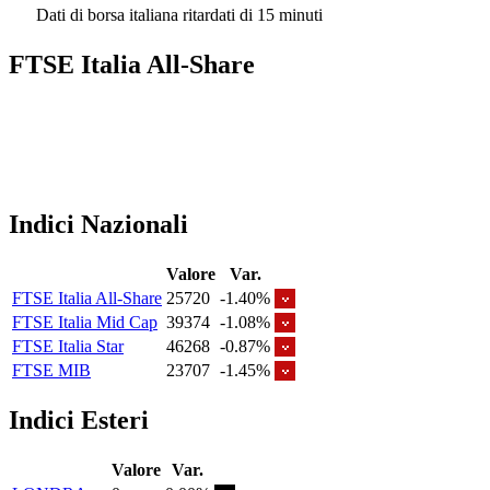
Dati di borsa italiana ritardati di 15 minuti
FTSE Italia All-Share
Indici Nazionali
Valore
Var.
FTSE Italia All-Share
25720
-1.40%
FTSE Italia Mid Cap
39374
-1.08%
FTSE Italia Star
46268
-0.87%
FTSE MIB
23707
-1.45%
Indici Esteri
Valore
Var.