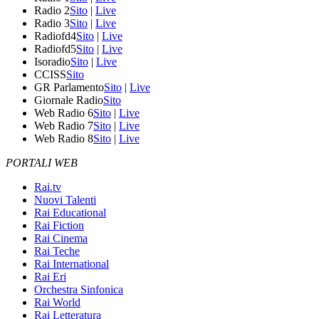
Radio 2
Sito
|
Live
Radio 3
Sito
|
Live
Radiofd4
Sito
|
Live
Radiofd5
Sito
|
Live
Isoradio
Sito
|
Live
CCISS
Sito
GR Parlamento
Sito
|
Live
Giornale Radio
Sito
Web Radio 6
Sito
|
Live
Web Radio 7
Sito
|
Live
Web Radio 8
Sito
|
Live
PORTALI WEB
Rai.tv
Nuovi Talenti
Rai Educational
Rai Fiction
Rai Cinema
Rai Teche
Rai International
Rai Eri
Orchestra Sinfonica
Rai World
Rai Letteratura