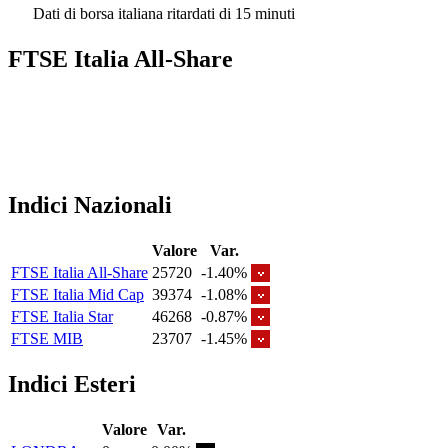
Dati di borsa italiana ritardati di 15 minuti
FTSE Italia All-Share
Indici Nazionali
Valore
Var.
FTSE Italia All-Share
25720
-1.40%
FTSE Italia Mid Cap
39374
-1.08%
FTSE Italia Star
46268
-0.87%
FTSE MIB
23707
-1.45%
Indici Esteri
Valore
Var.