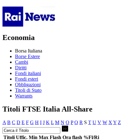
Economia
Borsa Italiana
Borse Estere
Cambi
Diritti
Fondi italiani
Fondi esteri
Obbligazioni
Titoli di Stato
Warrants
Titoli FTSE Italia All-Share
A
B
C
D
E
F
G
H
I
J
K
L
M
N
O
P
Q
R
S
T
U
V
W
X
Y
Z
Titoli
Uffic.
Min
Max
Flash
Ora flash
%Fl/Ri