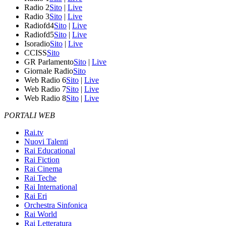
Radio 2
Sito
|
Live
Radio 3
Sito
|
Live
Radiofd4
Sito
|
Live
Radiofd5
Sito
|
Live
Isoradio
Sito
|
Live
CCISS
Sito
GR Parlamento
Sito
|
Live
Giornale Radio
Sito
Web Radio 6
Sito
|
Live
Web Radio 7
Sito
|
Live
Web Radio 8
Sito
|
Live
PORTALI WEB
Rai.tv
Nuovi Talenti
Rai Educational
Rai Fiction
Rai Cinema
Rai Teche
Rai International
Rai Eri
Orchestra Sinfonica
Rai World
Rai Letteratura