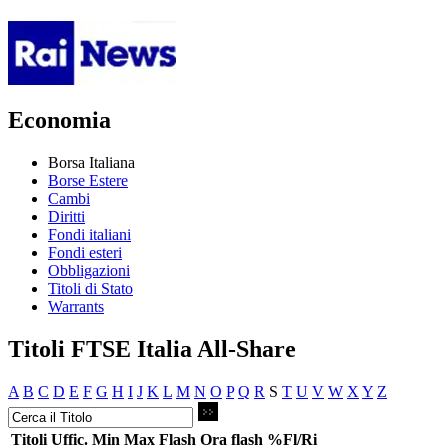
Economia
Borsa Italiana
Borse Estere
Cambi
Diritti
Fondi italiani
Fondi esteri
Obbligazioni
Titoli di Stato
Warrants
Titoli FTSE Italia All-Share
A
B
C
D
E
F
G
H
I
J
K
L
M
N
O
P
Q
R
S
T
U
V
W
X
Y
Z
Titoli
Uffic.
Min
Max
Flash
Ora flash
%Fl/Ri