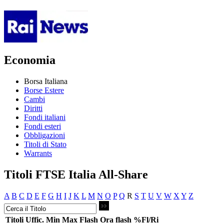
Economia
Borsa Italiana
Borse Estere
Cambi
Diritti
Fondi italiani
Fondi esteri
Obbligazioni
Titoli di Stato
Warrants
Titoli FTSE Italia All-Share
A
B
C
D
E
F
G
H
I
J
K
L
M
N
O
P
Q
R
S
T
U
V
W
X
Y
Z
Titoli
Uffic.
Min
Max
Flash
Ora flash
%Fl/Ri