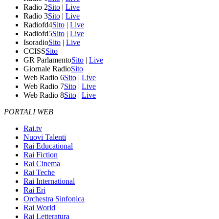
Radio 2
Sito
|
Live
Radio 3
Sito
|
Live
Radiofd4
Sito
|
Live
Radiofd5
Sito
|
Live
Isoradio
Sito
|
Live
CCISS
Sito
GR Parlamento
Sito
|
Live
Giornale Radio
Sito
Web Radio 6
Sito
|
Live
Web Radio 7
Sito
|
Live
Web Radio 8
Sito
|
Live
PORTALI WEB
Rai.tv
Nuovi Talenti
Rai Educational
Rai Fiction
Rai Cinema
Rai Teche
Rai International
Rai Eri
Orchestra Sinfonica
Rai World
Rai Letteratura