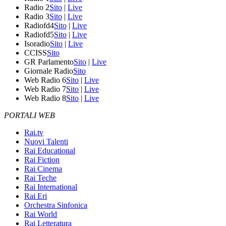
Radio 2
Sito
|
Live
Radio 3
Sito
|
Live
Radiofd4
Sito
|
Live
Radiofd5
Sito
|
Live
Isoradio
Sito
|
Live
CCISS
Sito
GR Parlamento
Sito
|
Live
Giornale Radio
Sito
Web Radio 6
Sito
|
Live
Web Radio 7
Sito
|
Live
Web Radio 8
Sito
|
Live
PORTALI WEB
Rai.tv
Nuovi Talenti
Rai Educational
Rai Fiction
Rai Cinema
Rai Teche
Rai International
Rai Eri
Orchestra Sinfonica
Rai World
Rai Letteratura