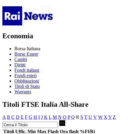
Economia
Borsa Italiana
Borse Estere
Cambi
Diritti
Fondi italiani
Fondi esteri
Obbligazioni
Titoli di Stato
Warrants
Titoli FTSE Italia All-Share
A
B
C
D
E
F
G
H
I
J
K
L
M
N
O
P
Q
R
S
T
U
V
W
X
Y
Z
Titoli
Uffic.
Min
Max
Flash
Ora flash
%Fl/Ri