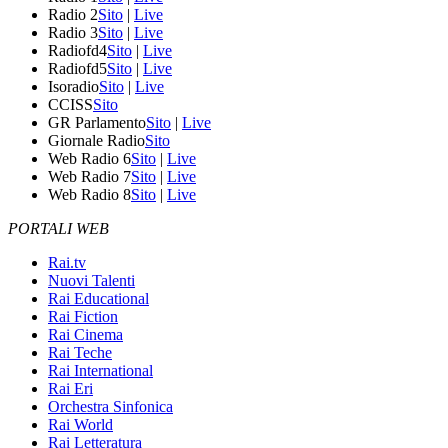
Radio 2
Sito
|
Live
Radio 3
Sito
|
Live
Radiofd4
Sito
|
Live
Radiofd5
Sito
|
Live
Isoradio
Sito
|
Live
CCISS
Sito
GR Parlamento
Sito
|
Live
Giornale Radio
Sito
Web Radio 6
Sito
|
Live
Web Radio 7
Sito
|
Live
Web Radio 8
Sito
|
Live
PORTALI WEB
Rai.tv
Nuovi Talenti
Rai Educational
Rai Fiction
Rai Cinema
Rai Teche
Rai International
Rai Eri
Orchestra Sinfonica
Rai World
Rai Letteratura