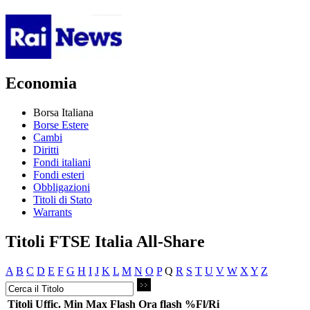
Economia
Borsa Italiana
Borse Estere
Cambi
Diritti
Fondi italiani
Fondi esteri
Obbligazioni
Titoli di Stato
Warrants
Titoli FTSE Italia All-Share
A
B
C
D
E
F
G
H
I
J
K
L
M
N
O
P
Q
R
S
T
U
V
W
X
Y
Z
Titoli
Uffic.
Min
Max
Flash
Ora flash
%Fl/Ri