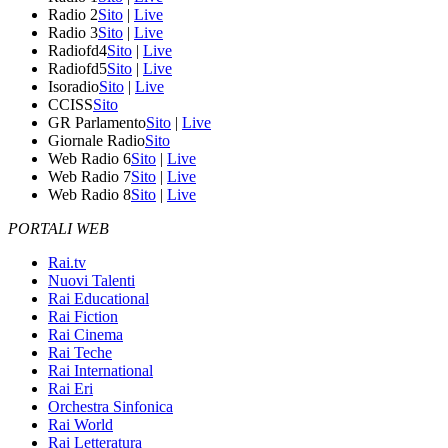
Radio 2
Sito
|
Live
Radio 3
Sito
|
Live
Radiofd4
Sito
|
Live
Radiofd5
Sito
|
Live
Isoradio
Sito
|
Live
CCISS
Sito
GR Parlamento
Sito
|
Live
Giornale Radio
Sito
Web Radio 6
Sito
|
Live
Web Radio 7
Sito
|
Live
Web Radio 8
Sito
|
Live
PORTALI WEB
Rai.tv
Nuovi Talenti
Rai Educational
Rai Fiction
Rai Cinema
Rai Teche
Rai International
Rai Eri
Orchestra Sinfonica
Rai World
Rai Letteratura