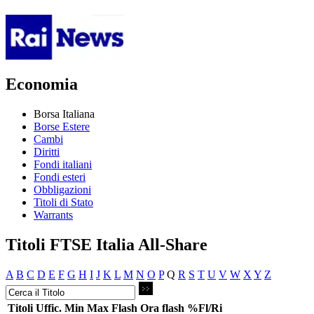
Economia
Borsa Italiana
Borse Estere
Cambi
Diritti
Fondi italiani
Fondi esteri
Obbligazioni
Titoli di Stato
Warrants
Titoli FTSE Italia All-Share
A
B
C
D
E
F
G
H
I
J
K
L
M
N
O
P
Q
R
S
T
U
V
W
X
Y
Z
Titoli
Uffic.
Min
Max
Flash
Ora flash
%Fl/Ri