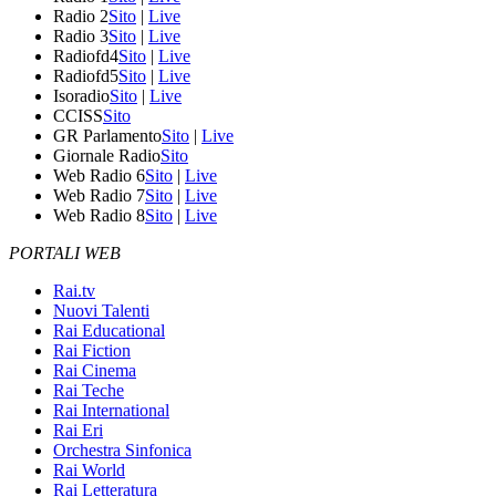
Radio 2
Sito
|
Live
Radio 3
Sito
|
Live
Radiofd4
Sito
|
Live
Radiofd5
Sito
|
Live
Isoradio
Sito
|
Live
CCISS
Sito
GR Parlamento
Sito
|
Live
Giornale Radio
Sito
Web Radio 6
Sito
|
Live
Web Radio 7
Sito
|
Live
Web Radio 8
Sito
|
Live
PORTALI WEB
Rai.tv
Nuovi Talenti
Rai Educational
Rai Fiction
Rai Cinema
Rai Teche
Rai International
Rai Eri
Orchestra Sinfonica
Rai World
Rai Letteratura