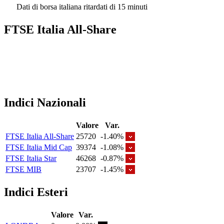
Dati di borsa italiana ritardati di 15 minuti
FTSE Italia All-Share
Indici Nazionali
Valore
Var.
FTSE Italia All-Share
25720
-1.40%
FTSE Italia Mid Cap
39374
-1.08%
FTSE Italia Star
46268
-0.87%
FTSE MIB
23707
-1.45%
Indici Esteri
Valore
Var.