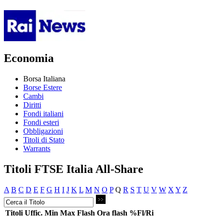
Economia
Borsa Italiana
Borse Estere
Cambi
Diritti
Fondi italiani
Fondi esteri
Obbligazioni
Titoli di Stato
Warrants
Titoli FTSE Italia All-Share
A
B
C
D
E
F
G
H
I
J
K
L
M
N
O
P
Q
R
S
T
U
V
W
X
Y
Z
Titoli
Uffic.
Min
Max
Flash
Ora flash
%Fl/Ri