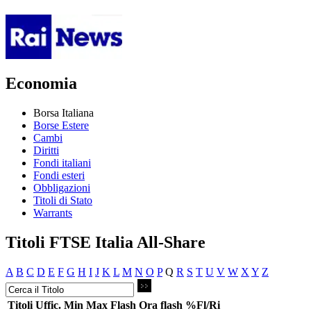
Economia
Borsa Italiana
Borse Estere
Cambi
Diritti
Fondi italiani
Fondi esteri
Obbligazioni
Titoli di Stato
Warrants
Titoli FTSE Italia All-Share
A
B
C
D
E
F
G
H
I
J
K
L
M
N
O
P
Q
R
S
T
U
V
W
X
Y
Z
Titoli
Uffic.
Min
Max
Flash
Ora flash
%Fl/Ri