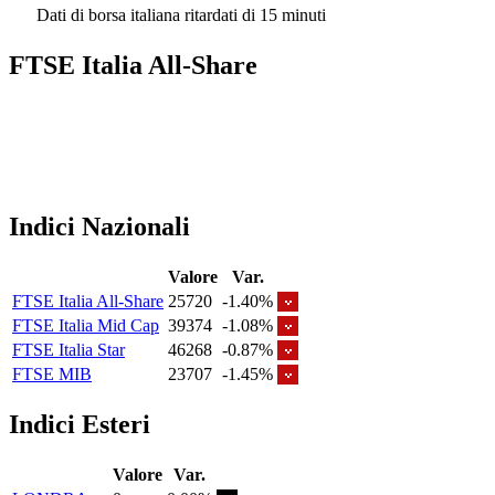
Dati di borsa italiana ritardati di 15 minuti
FTSE Italia All-Share
Indici Nazionali
Valore
Var.
FTSE Italia All-Share
25720
-1.40%
FTSE Italia Mid Cap
39374
-1.08%
FTSE Italia Star
46268
-0.87%
FTSE MIB
23707
-1.45%
Indici Esteri
Valore
Var.