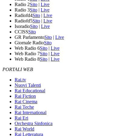
Radio 2
Sito
|
Live
Radio 3
Sito
|
Live
Radiofd4
Sito
|
Live
Radiofd5
Sito
|
Live
Isoradio
Sito
|
Live
CCISS
Sito
GR Parlamento
Sito
|
Live
Giornale Radio
Sito
Web Radio 6
Sito
|
Live
Web Radio 7
Sito
|
Live
Web Radio 8
Sito
|
Live
PORTALI WEB
Rai.tv
Nuovi Talenti
Rai Educational
Rai Fiction
Rai Cinema
Rai Teche
Rai International
Rai Eri
Orchestra Sinfonica
Rai World
Rai Letteratura