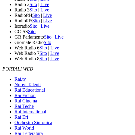
Radio 2
Sito
|
Live
Radio 3
Sito
|
Live
Radiofd4
Sito
|
Live
Radiofd5
Sito
|
Live
Isoradio
Sito
|
Live
CCISS
Sito
GR Parlamento
Sito
|
Live
Giornale Radio
Sito
Web Radio 6
Sito
|
Live
Web Radio 7
Sito
|
Live
Web Radio 8
Sito
|
Live
PORTALI WEB
Rai.tv
Nuovi Talenti
Rai Educational
Rai Fiction
Rai Cinema
Rai Teche
Rai International
Rai Eri
Orchestra Sinfonica
Rai World
Rai Letteratura