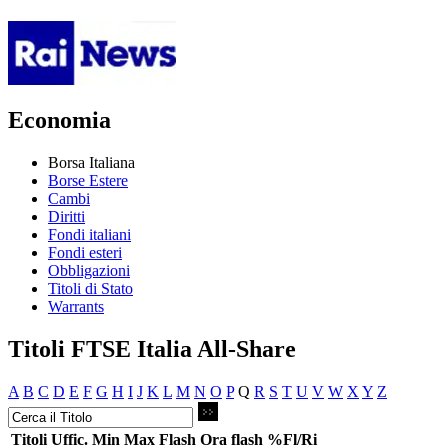
Economia
Borsa Italiana
Borse Estere
Cambi
Diritti
Fondi italiani
Fondi esteri
Obbligazioni
Titoli di Stato
Warrants
Titoli FTSE Italia All-Share
A
B
C
D
E
F
G
H
I
J
K
L
M
N
O
P
Q
R
S
T
U
V
W
X
Y
Z
Titoli
Uffic.
Min
Max
Flash
Ora flash
%Fl/Ri