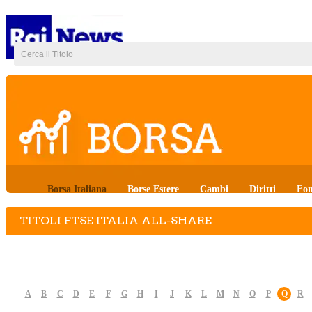
Borsa Italiana
Borse Estere
Cambi
Diritti
Fon
TITOLI FTSE ITALIA ALL-SHARE
A
B
C
D
E
F
G
H
I
J
K
L
M
N
O
P
Q
R