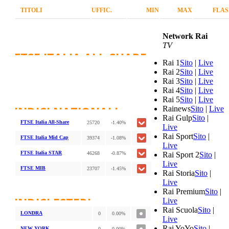
TITOLI
UFFIC.
MIN
MAX
FLAS
Network Rai
TV
FTSE ITALIA ALL-SHARE
Rai 1
Sito
|
Live
Rai 2
Sito
|
Live
Rai 3
Sito
|
Live
Rai 4
Sito
|
Live
Rai 5
Sito
|
Live
INDICI NAZIONALI
Rainews
Sito
|
Live
Rai Gulp
Sito
|
FTSE Italia All-Share
25720
-1.40%
Live
Rai Sport
Sito
|
FTSE Italia Mid Cap
39374
-1.08%
Live
FTSE Italia STAR
46268
-0.87%
Rai Sport 2
Sito
|
Live
FTSE MIB
23707
-1.45%
Rai Storia
Sito
|
Live
Rai Premium
Sito
|
INDICI ESTERI
Live
Rai Scuola
Sito
|
LONDRA
0
0.00%
Live
Rai YoYo
Sito
|
NEW YORK
0
0.00%