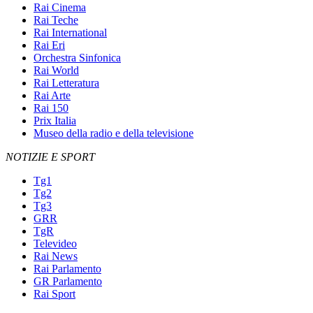
Rai Cinema
Rai Teche
Rai International
Rai Eri
Orchestra Sinfonica
Rai World
Rai Letteratura
Rai Arte
Rai 150
Prix Italia
Museo della radio e della televisione
NOTIZIE E SPORT
Tg1
Tg2
Tg3
GRR
TgR
Televideo
Rai News
Rai Parlamento
GR Parlamento
Rai Sport