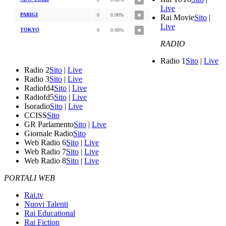
Live
PARIGI
0
0.00%
Rai Movie
Sito
|
Live
TOKYO
0
0.00%
RADIO
Radio 1
Sito
|
Live
Radio 2
Sito
|
Live
Radio 3
Sito
|
Live
Radiofd4
Sito
|
Live
Radiofd5
Sito
|
Live
Isoradio
Sito
|
Live
CCISS
Sito
GR Parlamento
Sito
|
Live
Giornale Radio
Sito
Web Radio 6
Sito
|
Live
Web Radio 7
Sito
|
Live
Web Radio 8
Sito
|
Live
PORTALI WEB
Rai.tv
Nuovi Talenti
Rai Educational
Rai Fiction