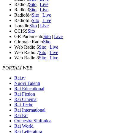
Radio 2
Sito
|
Live
Radio 3
Sito
|
Live
Radiofd4
Sito
|
Live
Radiofd5
Sito
|
Live
Isoradio
Sito
|
Live
CCISS
Sito
GR Parlamento
Sito
|
Live
Giornale Radio
Sito
Web Radio 6
Sito
|
Live
Web Radio 7
Sito
|
Live
Web Radio 8
Sito
|
Live
PORTALI WEB
Rai.tv
Nuovi Talenti
Rai Educational
Rai Fiction
Rai Cinema
Rai Teche
Rai International
Rai Eri
Orchestra Sinfonica
Rai World
Rai Letteratura