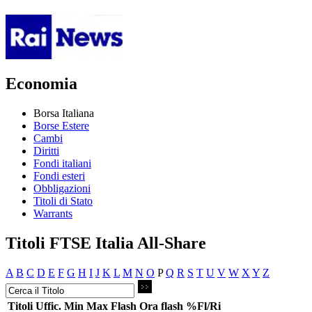
Economia
Borsa Italiana
Borse Estere
Cambi
Diritti
Fondi italiani
Fondi esteri
Obbligazioni
Titoli di Stato
Warrants
Titoli FTSE Italia All-Share
A
B
C
D
E
F
G
H
I
J
K
L
M
N
O
P
Q
R
S
T
U
V
W
X
Y
Z
Titoli
Uffic.
Min
Max
Flash
Ora flash
%Fl/Ri