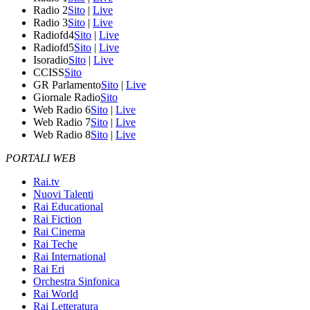
Radio 2
Sito
|
Live
Radio 3
Sito
|
Live
Radiofd4
Sito
|
Live
Radiofd5
Sito
|
Live
Isoradio
Sito
|
Live
CCISS
Sito
GR Parlamento
Sito
|
Live
Giornale Radio
Sito
Web Radio 6
Sito
|
Live
Web Radio 7
Sito
|
Live
Web Radio 8
Sito
|
Live
PORTALI WEB
Rai.tv
Nuovi Talenti
Rai Educational
Rai Fiction
Rai Cinema
Rai Teche
Rai International
Rai Eri
Orchestra Sinfonica
Rai World
Rai Letteratura