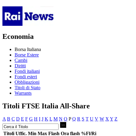
Economia
Borsa Italiana
Borse Estere
Cambi
Diritti
Fondi italiani
Fondi esteri
Obbligazioni
Titoli di Stato
Warrants
Titoli FTSE Italia All-Share
A
B
C
D
E
F
G
H
I
J
K
L
M
N
O
P
Q
R
S
T
U
V
W
X
Y
Z
Titoli
Uffic.
Min
Max
Flash
Ora flash
%Fl/Ri