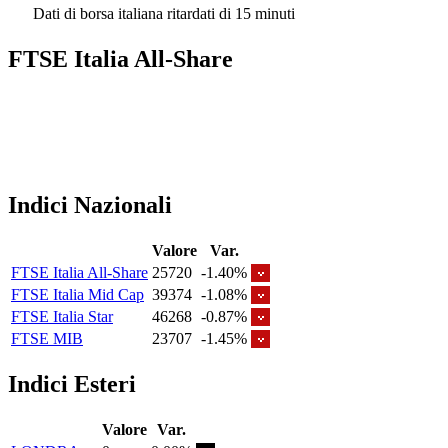
Dati di borsa italiana ritardati di 15 minuti
FTSE Italia All-Share
Indici Nazionali
Valore
Var.
FTSE Italia All-Share
25720
-1.40%
FTSE Italia Mid Cap
39374
-1.08%
FTSE Italia Star
46268
-0.87%
FTSE MIB
23707
-1.45%
Indici Esteri
Valore
Var.